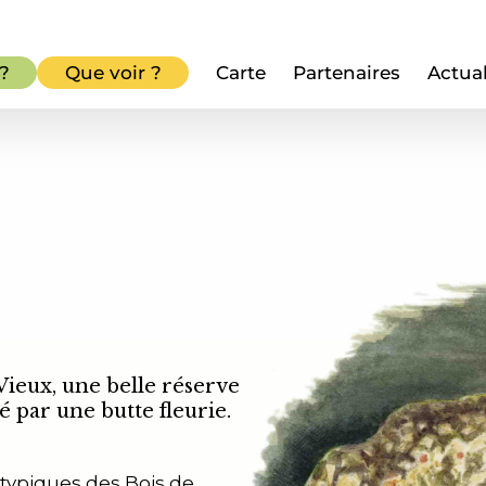
 ?
Que voir ?
Carte
Partenaires
Actual
Vieux, une belle réserve
par une butte fleurie.
typiques des Bois de