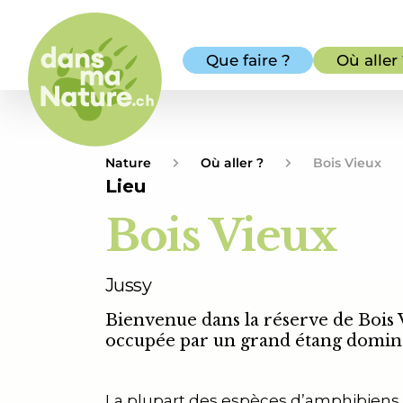
Que faire ?
Où aller
Nature
Où aller ?
Bois Vieux
Lieu
Bois Vieux
Jussy
Bienvenue dans la réserve de Bois 
occupée par un grand étang dominé 
La plupart des espèces d’amphibiens 