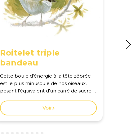
Roitelet triple
Héri
bandeau
On l'oubl
hérisson
Cette boule d'énergie à la tête zébrée
au talent
est le plus minuscule de nos oiseaux,
seconde 
pesant l'équivalent d'un carré de sucre.
transform
Son chant égrené dans les grands arbres
frimouss
vous permettra de tester vos oreilles : il
Voir
métamorp
aligne des notes si aigües qu'elles ne
parfaite et 
sont pas perçues par tous ! Voir la carte
des obse
des observations à Genève.