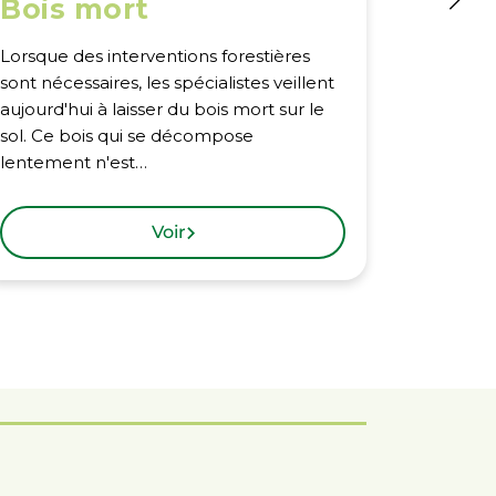
Bois mort
Prés
faun
Lorsque des interventions forestières
sont nécessaires, les spécialistes veillent
Les gran
aujourd'hui à laisser du bois mort sur le
précieus
sol. Ce bois qui se décompose
faune, co
lentement n'est…
sanglier.
Voir