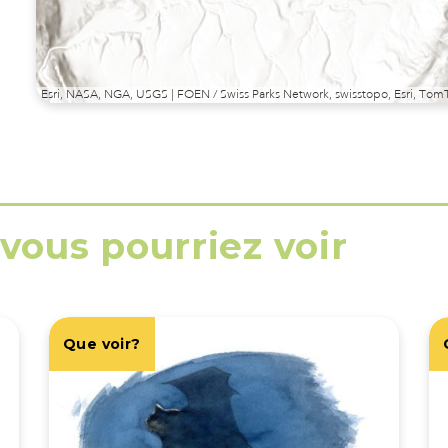
Esri, NASA, NGA, USGS | FOEN / Swiss Parks Network, swisstopo, Esri, T
vous pourriez voir
Que voir?