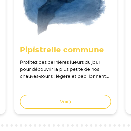
Pipistrelle commune
Profitez des dernières lueurs du jour
pour découvrir la plus petite de nos
chauves-souris : légère et papillonnante,
la pipistrelle est une véritable ballerine
des airs qui pourchasse les petits
insectes dans les clairières. Voir la carte
Voir
des observations à Genève.