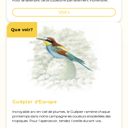
Pour se défendre, cette couleuvre parfaitement inoffensive
imite la vipère, avec ses marques en zigzag et ses sifflements.
Voir la carte des observations à Genève.
Voir
Que voir?
Guêpier d'Europe
Incroyable arc-en-ciel de plumes, le Guêpier ramène chaque
printemps dans notre campagne les couleurs ensoleillées des
tropiques. Pour l’apercevoir, tendez l’oreille durant vos
promenades : ce cri doux et roulé signale à coup sûr ses va-et-