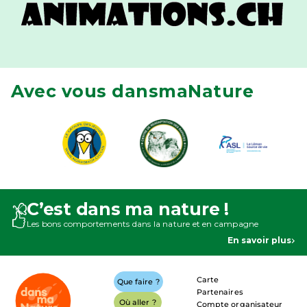
Avec vous dansmaNature
C’est dans ma nature !
Les bons comportements dans la nature et en campagne
En savoir plus
Carte
Que faire ?
Partenaires
Où aller ?
Compte organisateur