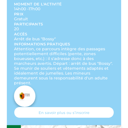
MOMENT DE L'ACTIVITÉ
14h00 -17h00
PRIX
Gratuit
PARTICIPANTS
20
ACCÈS
Arrêt de bus "Bossy"
INFORMATIONS PRATIQUES
Attention, ce parcours intègre des passages
potentiellement difficiles (pente, zones
boueuses, etc.) : il s'adresse donc à des
marcheurs avertis. Départ : arrêt de bus "Bossy".
Se munir de souliers et vêtements adaptés et
idéalement de jumelles. Les mineurs
demeurent sous la responsabilité d'un adulte
présent.
En savoir plus ou s’inscrire
Esr
P