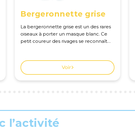
Bergeronnette grise
La bergeronnette grise est un des rares
oiseaux à porter un masque blanc. Ce
petit coureur des rivages se reconnaît
facilement à ses mouvements de queue
frénétiques, une habitude qui lui valait
autrefois le nom d'hochequeue. Voir la
Voir
carte des observations à Genève.
 l’activité