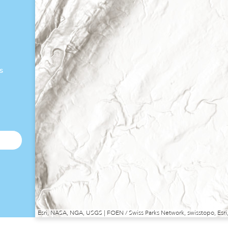
s
Esri, NASA, NGA, USGS | FOEN / Swiss Parks Network, swisstopo, E