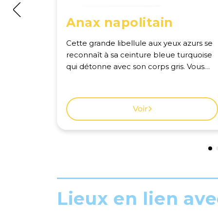
Anax napolitain
Cette grande libellule aux yeux azurs se
reconnaît à sa ceinture bleue turquoise
qui détonne avec son corps gris. Vous
pouvez la voir voler autour de l'étang
jusqu'aux derniers beaux jours de
novembre. Voir la carte des
Voir
observations à Genève.
Lieux en lien avec