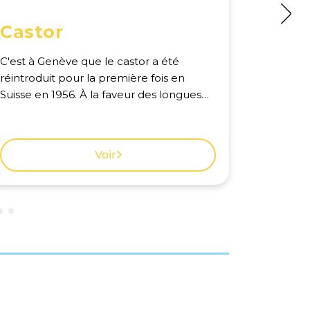
Castor
Chev
C'est à Genève que le castor a été
Survolant
réintroduit pour la première fois en
de l'eau,
Suisse en 1956. À la faveur des longues
facileme
soirées estivales, les promeneurs discrets
planés, r
peuvent parfois apercevoir ce gros
barrées de blanc
rongeur nageant silencieusement le
observa
Voir
long des rives. Voir la carte des
observations à Genève.