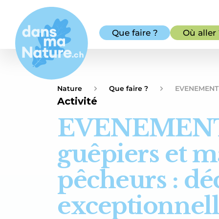
Que faire ?
Où aller
Nature
Que faire ?
EVENEMENT -
Activité
EVENEMENT 
guêpiers et m
pêcheurs : dé
exceptionnell