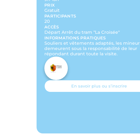
PRIX
Gratuit
PARTICIPANTS
20
ACCÈS
Départ Arrêt du tram "La Croisée"
INFORMATIONS PRATIQUES
Souliers et vêtements adaptés, les mineur
demeurent sous la responsabilité de leur
répondant durant toute la visite.
En savoir plus ou s’inscrire