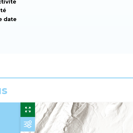
tivité
ité
e date
us