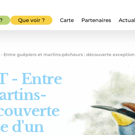
 ?
Que voir ?
Carte
Partenaires
Actual
 Entre guêpiers et martins-pêcheurs : découverte exceptionne
- Entre
artins-
couverte
e d'un