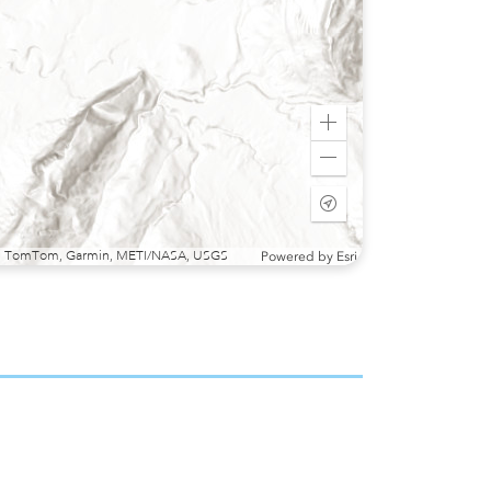
Zoom
in
Zoom
out
Start
tracking
my
sri, TomTom, Garmin, METI/NASA, USGS
Powered by
Esri
location