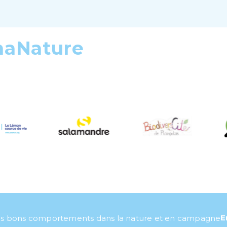
maNature
E
s bons comportements dans la nature et en campagne