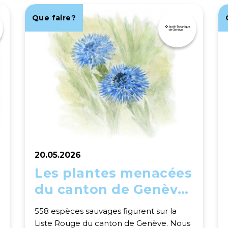
Que faire?
20.05.2026
Les plantes menacées
du canton de Genève:
découvrez leur massif
558 espèces sauvages figurent sur la
au jardin des rocailles
Liste Rouge du canton de Genève. Nous