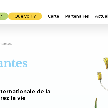
 ?
Que voir ?
Carte
Partenaires
Actual
inantes
antes
nternationale de la
rez la vie