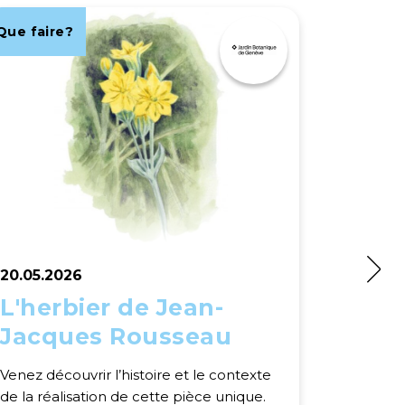
Que faire?
Que fair
20.05.2026
20.05.2
L'herbier de Jean-
Fête 
Jacques Rousseau
camp
trés
Venez découvrir l’histoire et le contexte
Un stand
de la réalisation de cette pièce unique.
insoupç