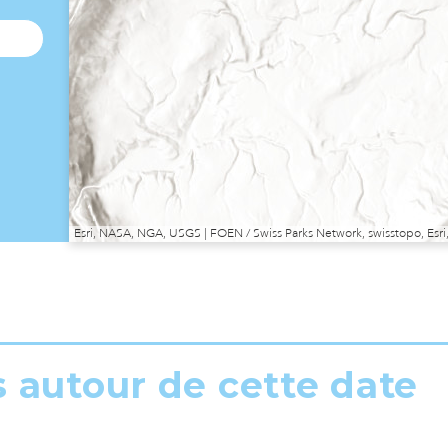
Esri, NASA, NGA, USGS | FOEN / Swiss Parks Network, swisstopo, E
s autour de cette date