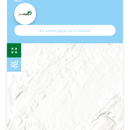
Non
En savoir plus ou s’inscrire
Esr
P