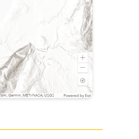
Zoom
in
Zoom
out
Start
tracking
my
omTom, Garmin, METI/NASA, USGS
Powered by
Esri
location