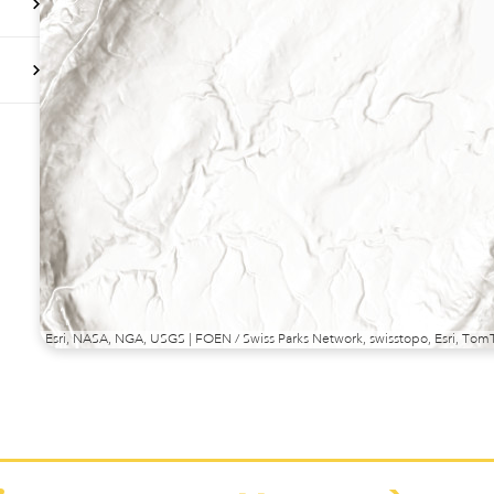
Esri, NASA, NGA, USGS | FOEN / Swiss Parks Network, swisstopo, Esri, T