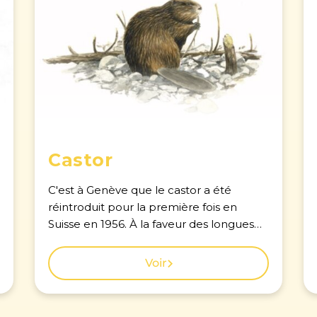
Castor
C'est à Genève que le castor a été
réintroduit pour la première fois en
Suisse en 1956. À la faveur des longues
soirées estivales, les promeneurs discrets
peuvent parfois apercevoir ce gros
Voir
rongeur nageant silencieusement le
long des rives. Voir la carte des
observations à Genève.