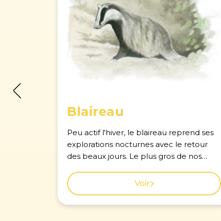
Blaireau
Peu actif l'hiver, le blaireau reprend ses
explorations nocturnes avec le retour
des beaux jours. Le plus gros de nos
carnivores est répandu mais difficile à
voir car il se tient dans son terrier durant
Voir
la journée. Voir la carte des observations
à Genève.