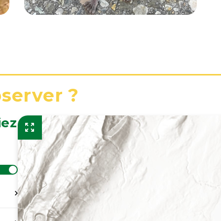
bserver ?
iez