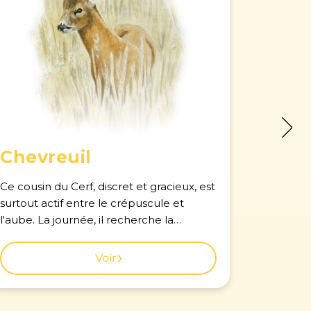
Chevreuil
Herm
Ce cousin du Cerf, discret et gracieux, est
Brune ou
surtout actif entre le crépuscule et
l'Hermin
l'aube. La journée, il recherche la
toujours
tranquillité du couvert végétal. On
notammen
devine parfois sa présence à ses curieux
vous croi
Voir
aboiements, brefs et rauques. Voir la
au ras du sol. Voir 
carte des observations à Genève. Que
observat
faire si je croise un renard dans mon