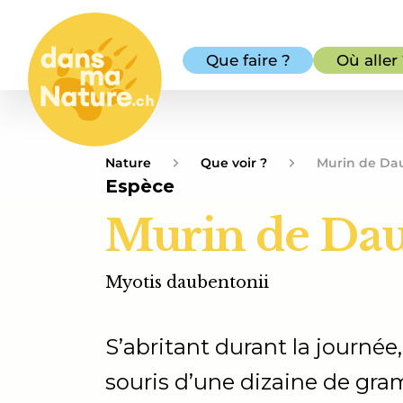
Que faire ?
Où aller
Nature
Que voir ?
Murin de Da
Espèce
Murin de Da
Myotis daubentonii
S’abritant durant la journée
souris d’une dizaine de gra