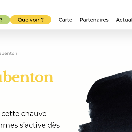
 ?
Que voir ?
Carte
Partenaires
Actual
ubenton
ubenton
, cette chauve-
mmes s’active dès