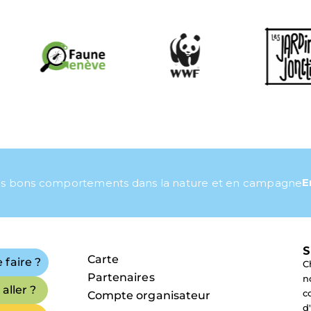
E
s bons comportements dans la nature et en campagne
S
Carte
 faire ?
C
Partenaires
n
aller ?
c
Compte organisateur
d