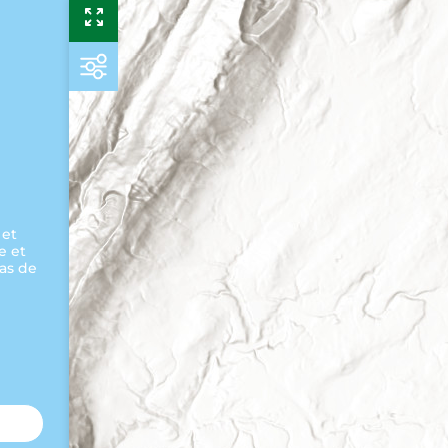
 et
e et
cas de