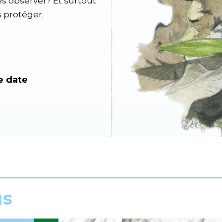
es observer? Et surtout
 protéger.
e date
us