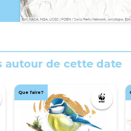
Esri, NASA, NGA, USGS | FOEN / Swiss Parks Network, swisstopo, E
s autour de cette date
Que faire?