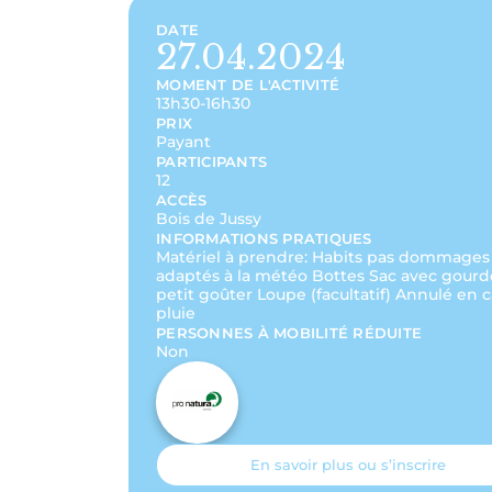
DATE
27.04.2024
MOMENT DE L'ACTIVITÉ
13h30-16h30
PRIX
Payant
PARTICIPANTS
12
ACCÈS
Bois de Jussy
INFORMATIONS PRATIQUES
Matériel à prendre: Habits pas dommages
adaptés à la météo Bottes Sac avec gourd
petit goûter Loupe (facultatif) Annulé en 
pluie
PERSONNES À MOBILITÉ RÉDUITE
Non
En savoir plus ou s’inscrire