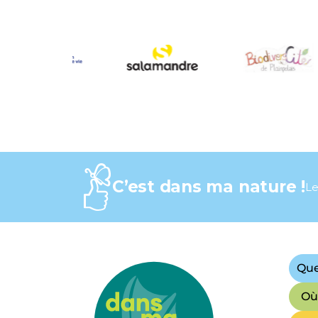
C’est dans ma nature !
Le
Que
Où 