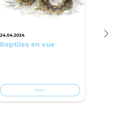
24.04.2024
27.04.2
Reptiles en vue
À l'a
Voir