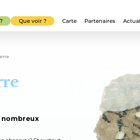
 ?
Que voir ?
Carte
Partenaires
Actual
terre
rre
s nombreux