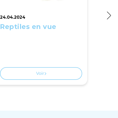
24.04.2024
27.04.2
Reptiles en vue
À l'a
Voir