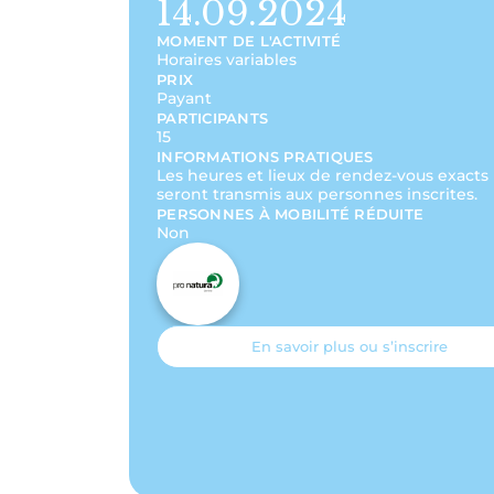
14.09.2024
MOMENT DE L'ACTIVITÉ
Horaires variables
PRIX
Payant
PARTICIPANTS
15
INFORMATIONS PRATIQUES
Les heures et lieux de rendez-vous exacts
seront transmis aux personnes inscrites.
PERSONNES À MOBILITÉ RÉDUITE
Non
En savoir plus ou s’inscrire