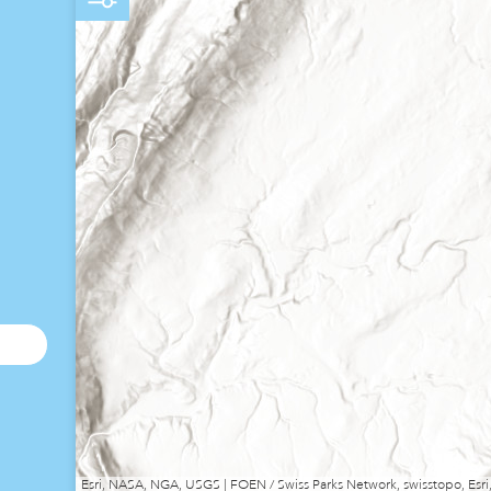
Esri, NASA, NGA, USGS | FOEN / Swiss Parks Network, swisstopo, E