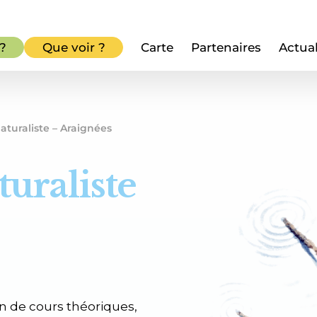
 ?
Que voir ?
Carte
Partenaires
Actual
aturaliste – Araignées
uraliste
n de cours théoriques,