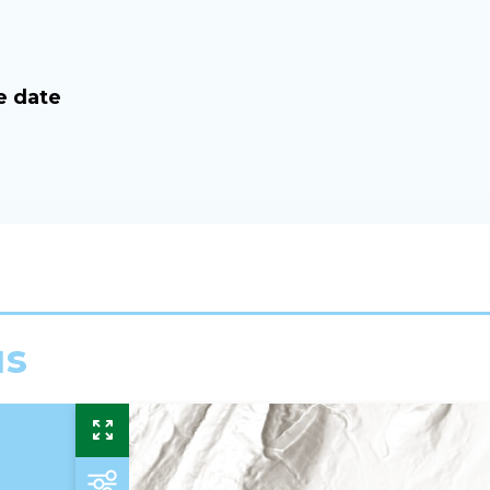
e date
us