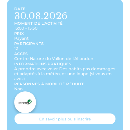
DATE
30.08.2026
MOMENT DE L'ACTIVITÉ
13:00 - 15:30
PRIX
Payant
PARTICIPANTS
12
ACCÈS
Centre Nature du Vallon de l'Allondon
INFORMATIONS PRATIQUES
A prendre avec vous: Des habits pas dommages
et adaptés à la météo, et une loupe (si vous en
avez)
PERSONNES À MOBILITÉ RÉDUITE
Non
En savoir plus ou s’inscrire
Esr
P