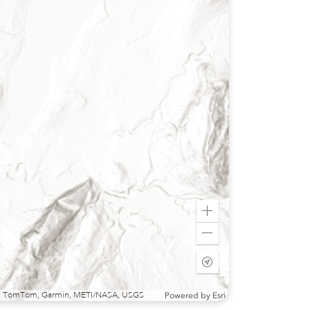
Zoom
in
Zoom
out
Start
tracking
my
sri, TomTom, Garmin, METI/NASA, USGS
Powered by
Esri
location