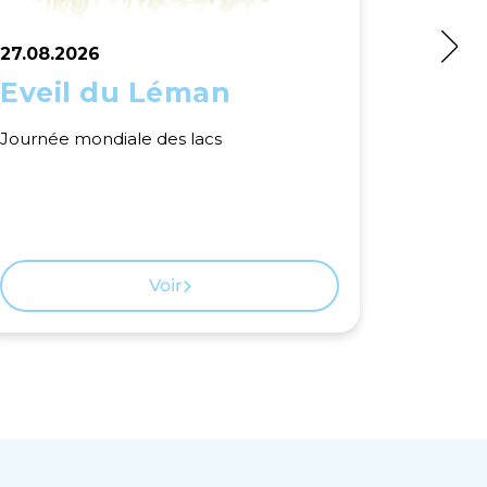
27.08.2026
28.08.2
Eveil du Léman
Chau
Journée mondiale des lacs
A la déc
animaux 
Voir