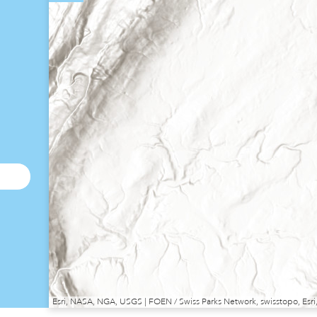
Esri, NASA, NGA, USGS | FOEN / Swiss Parks Network, swisstopo, E