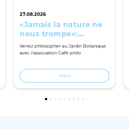
27.08.2026
«Jamais la nature ne
nous trompe»:
philosopher au Jardin
Venez philosopher au Jardin Botanique
Botanique
avec l’association Café-philo.
Voir