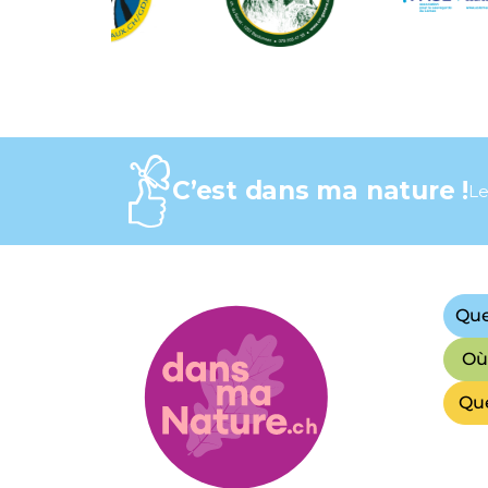
C’est dans ma nature !
Le
Que
Où 
Que