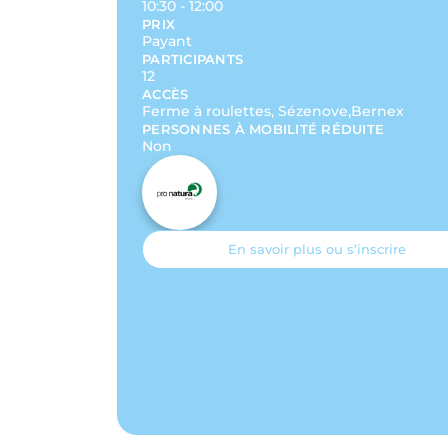
10:30 - 12:00
PRIX
Payant
PARTICIPANTS
12
ACCÈS
Ferme à roulettes, Sézenove,Bernex
PERSONNES À MOBILITÉ RÉDUITE
Non
En savoir plus ou s’inscrire