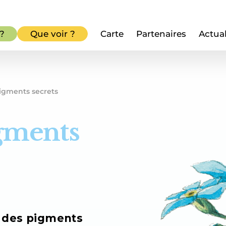
 ?
Que voir ?
Carte
Partenaires
Actual
igments secrets
gments
é des pigments