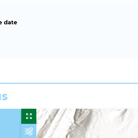
e date
us