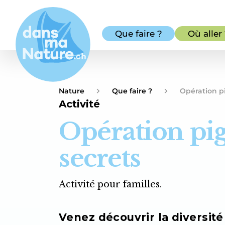
Que faire ?
Où aller
Nature
Que faire ?
Opération p
Activité
Opération pi
secrets
Activité pour familles.
Venez découvrir la diversit