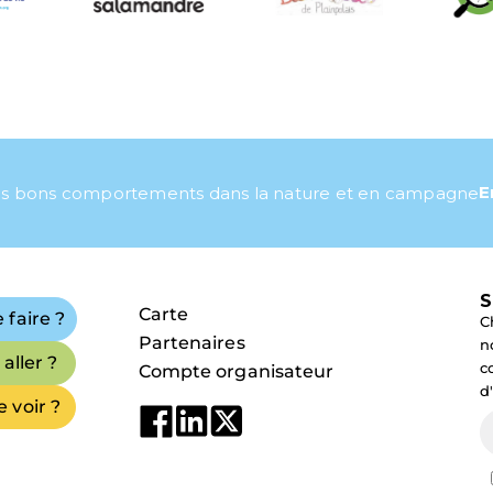
E
s bons comportements dans la nature et en campagne
S
Carte
 faire ?
C
Partenaires
n
aller ?
c
Compte organisateur
d
 voir ?