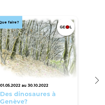
Que faire?
Que fair
01.05.2022 au 30.10.2022
01.05.2
Des dinosaures à
Jard
Genève?
espa