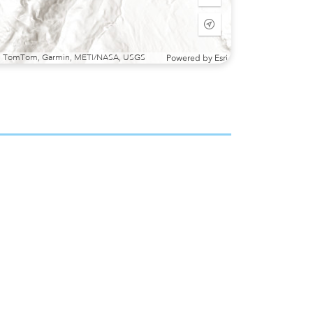
Zoom
out
Start
tracking
my
sri, TomTom, Garmin, METI/NASA, USGS
Powered by
Esri
location