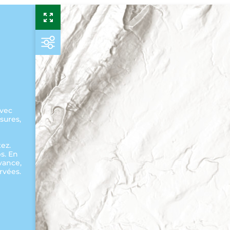
avec
sures,
l
ez.
ps. En
vance,
rvées.