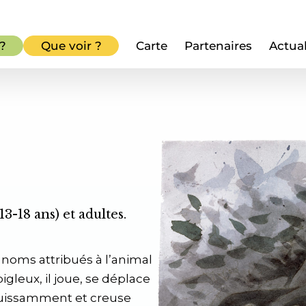
 ?
Que voir ?
Carte
Partenaires
Actual
13-18 ans) et adultes.
noms attribués à l’animal
igleux, il joue, se déplace
puis­samment et creuse