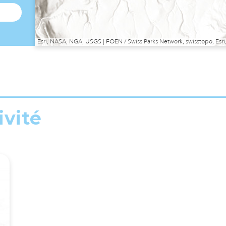
Esri, NASA, NGA, USGS | FOEN / Swiss Parks Network, swisstopo, E
ivité