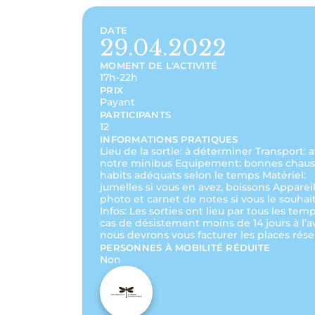
DATE
29.04.2022
MOMENT DE L'ACTIVITÉ
17h-22h
PRIX
Payant
PARTICIPANTS
12
INFORMATIONS PRATIQUES
Lieu de la sortie: à déterminer Transport: 
notre minibus Equipement: bonnes chaus
habits adéquats selon le temps Matériel:
jumelles si vous en avez, boissons Apparei
photo et carnet de notes si vous le souhait
Infos: Les sorties ont lieu par tous les tem
cas de désistement moins de 14 jours à l’a
nous devrons vous facturer les places rése
PERSONNES À MOBILITÉ RÉDUITE
Non