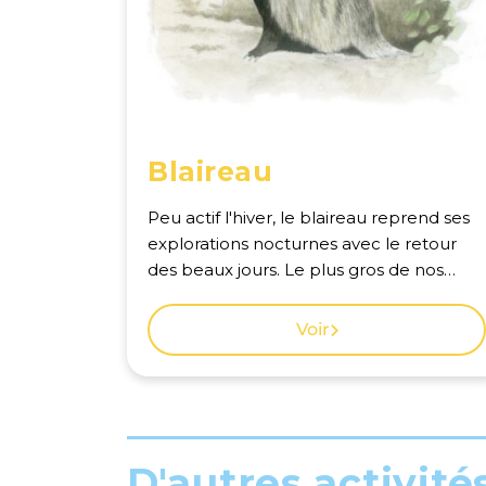
Blaireau
Peu actif l'hiver, le blaireau reprend ses
explorations nocturnes avec le retour
des beaux jours. Le plus gros de nos
carnivores est répandu mais difficile à
voir car il se tient dans son terrier durant
Voir
la journée. Voir la carte des observations
à Genève.
D'autres activité