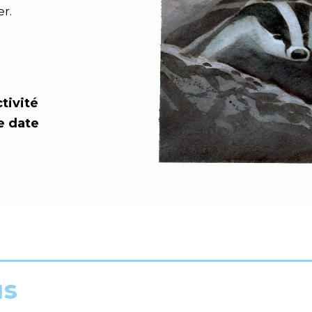
r.
tivité
e date
us