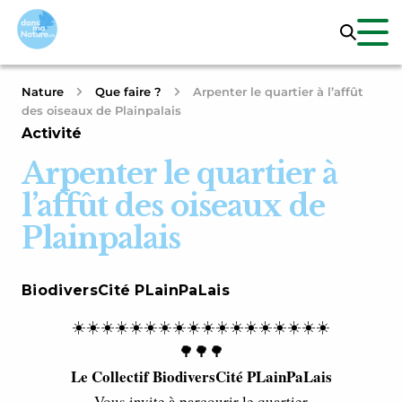
Nature
Que faire ?
Arpenter le quartier à l’affût
des oiseaux de Plainpalais
Activité
Arpenter le quartier à
l’affût des oiseaux de
Plainpalais
BiodiversCité PLainPaLais
☀️☀️☀️☀️☀️☀️☀️☀️☀️☀️☀️☀️☀️☀️☀️☀️☀️☀️
🌳🌳🌳
Le Collectif BiodiversCité PLainPaLais
Vous invite à parcourir le quartier