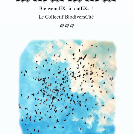
BienvenuEXs à toutEXs !
Le Collectif BiodiversCité
🌿🌿🌿