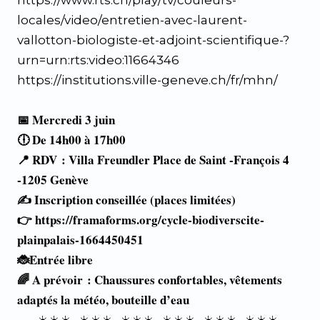
https://www.rts.ch/play/tv/couleurs-
locales/video/entretien-avec-laurent-
vallotton-biologiste-et-adjoint-scientifique-?
urn=urn:rts:video:11664346
https://institutions.ville-geneve.ch/fr/mhn/
📅
Mercredi 3 juin
🕕
De 14h00 à 17h00
📍
RDV : Villa Freundler Place de Saint -François 4
-1205 Genève
✍️
Inscription conseillée (places limitées)
👉
https://framaforms.org/cycle-biodiverscite-
plainpalais-1664450451
🐞
Entrée libre
🌈
A prévoir : Chaussures confortables, vêtements
adaptés la météo, bouteille d’eau
☀️☀️☀️ ☀️☀️☀️ ☀️☀️☀️ ☀️☀️☀️ ☀️☀️☀️ ☀️☀️☀️