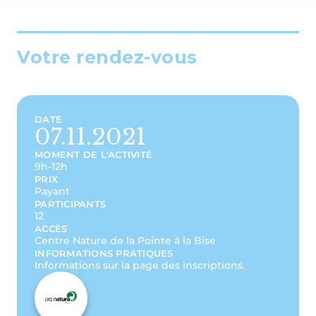
Votre rendez-vous
DATE
07.11.2021
MOMENT DE L'ACTIVITÉ
9h-12h
PRIX
Payant
PARTICIPANTS
12
ACCÈS
Centre Nature de la Pointe à la Bise
INFORMATIONS PRATIQUES
Informations sur la page des inscriptions.