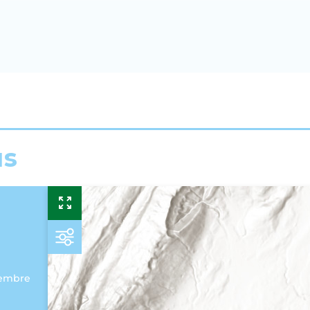
us
vembre