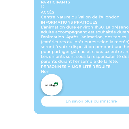
PARTICIPANTS
12
ACCÈS
Centre Nature du Vallon de l'Allondon
INFORMATIONS PRATIQUES
L’animation dure environ 1h30. La présenc
adulte accompagnant est souhaitée duran
l’animation. Après l’animation, des tables
(extérieures ou intérieures selon la météo
seront à votre disposition pendant une h
pour partager gâteau et cadeaux entre am
Les enfants sont sous la responsabilité de
parents durant l’ensemble de la fête.
PERSONNES À MOBILITÉ RÉDUITE
Non
En savoir plus ou s’inscrire