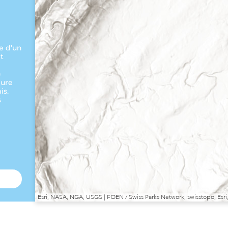
e d’un
t
)
eure
is.
s
Esri, NASA, NGA, USGS | FOEN / Swiss Parks Network, swisstopo, E