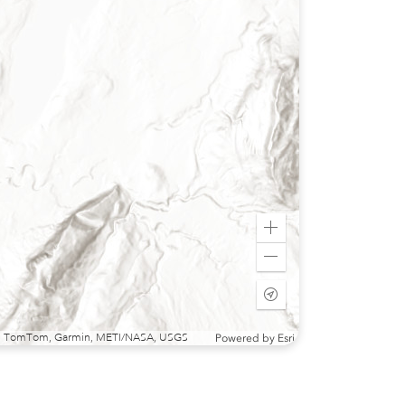
Zoom
in
Zoom
out
Start
tracking
my
sri, TomTom, Garmin, METI/NASA, USGS
Powered by
Esri
location