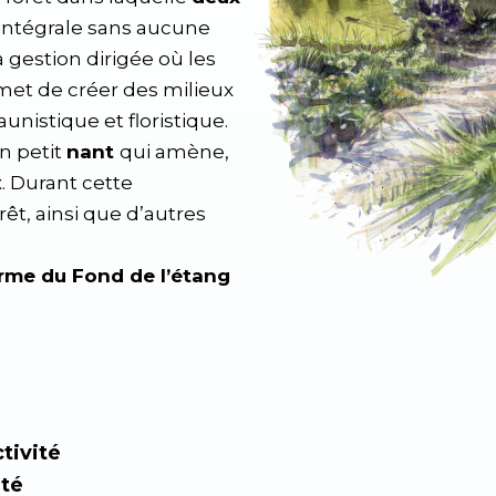
intégrale sans aucune
 gestion dirigée où les
rmet de créer des milieux
unistique et floristique.
n petit
nant
qui amène,
x. Durant cette
êt, ainsi que d’autres
rme du Fond de l’étang
tivité
ité