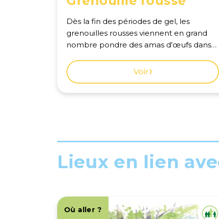
Grenouille rousse
Dès la fin des périodes de gel, les
grenouilles rousses viennent en grand
nombre pondre des amas d'œufs dans
les étangs. La multitude des
coassements des mâles produit alors un
Voir
concert ininterrompu. Voir la carte des
observations à Genève.
Lieux en lien avec
Où aller ?