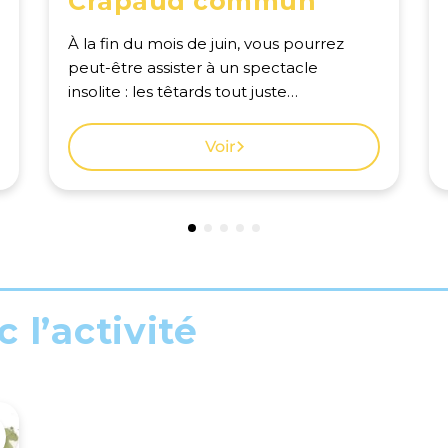
Crapaud commun
À la fin du mois de juin, vous pourrez
peut-être assister à un spectacle
insolite : les têtards tout juste
métamorphosés en tout petits crapauds
quittent leur étang natal, formant
Voir
certaines années des rassemblements
spectaculaires. Science participative :
signaler cette espèce. Voir la carte des
observations à Genève.
 l’activité