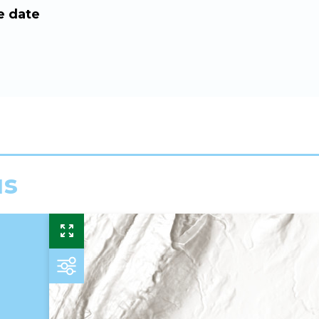
e date
us