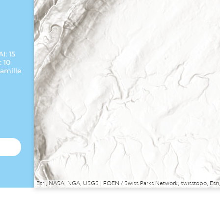
I: 15
 10
Famille
Esri, NASA, NGA, USGS | FOEN / Swiss Parks Network, swisstopo, E