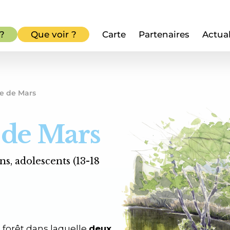
 ?
Que voir ?
Carte
Partenaires
Actual
re de Mars
 de Mars
ans, adolescents (13-18
e forêt dans laquelle
deux