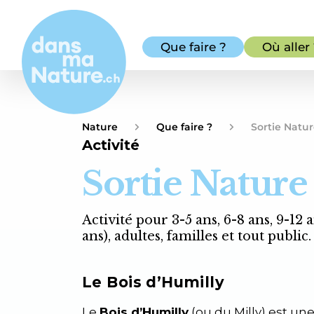
Que faire ?
Où aller
Nature
Que faire ?
Sortie Natu
Activité
Sortie Nature
Activité pour 3-5 ans, 6-8 ans, 9-12 
ans), adultes, familles et tout public.
Le Bois d’Humilly
Le
Bois d’Humilly
(ou du Milly) est un