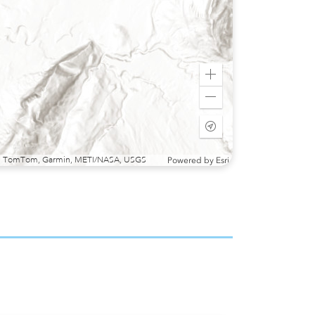
Zoom
in
Zoom
out
Start
tracking
my
sri, TomTom, Garmin, METI/NASA, USGS
Powered by
Esri
location