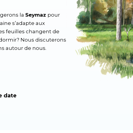
ngerons la
Seymaz
pour
ine s’adapte aux
s feuilles changent de
 dormir? Nous discuterons
s autour de nous.
e date