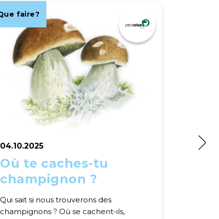
Que faire?
Que fair
04.10.2025
04.10.2
Où te caches-tu
Une 
champignon ?
Qui sait si nous trouverons des
champignons ? Où se cachent-ils,