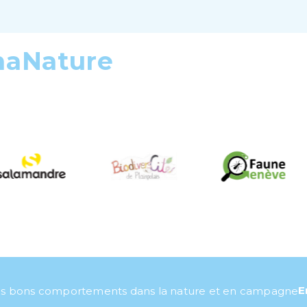
maNature
E
s bons comportements dans la nature et en campagne