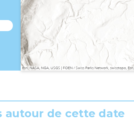
Esri, NASA, NGA, USGS | FOEN / Swiss Parks Network, swisstopo, E
s autour de cette date