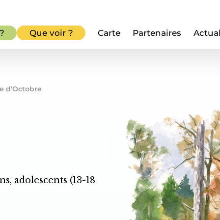
 ?
Que voir ?
Carte
Partenaires
Actual
re d'Octobre
ans, adolescents (13-18