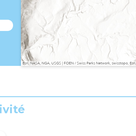
Esri, NASA, NGA, USGS | FOEN / Swiss Parks Network, swisstopo, E
ivité