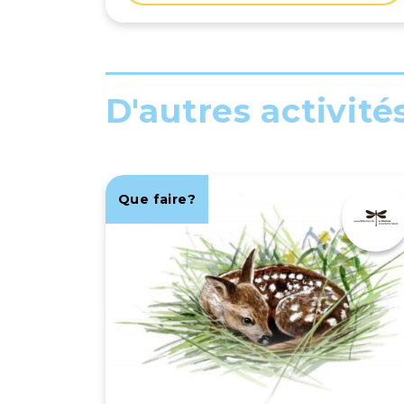
signale à coup sûr ses va-et-vient
survoltés dans le ciel bleu. Voir la carte
des observations à Genève.
D'autres activité
Que faire?