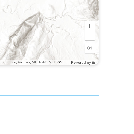
Zoom
in
Zoom
out
Start
tracking
my
sri, TomTom, Garmin, METI/NASA, USGS
Powered by
Esri
location