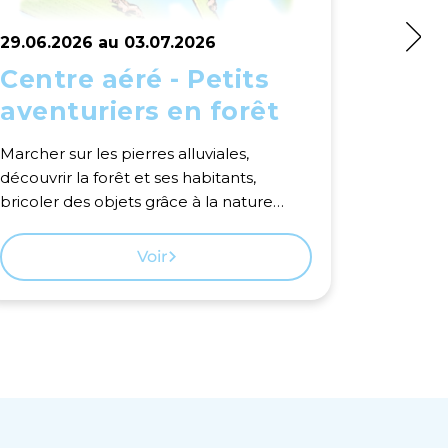
29.06.2026 au 03.07.2026
29.06.2
Centre aéré - Petits
Centr
aventuriers en forêt
Natu
Marcher sur les pierres alluviales,
Avec des
découvrir la forêt et ses habitants,
travers l
bricoler des objets grâce à la nature…
bricolage
semaine 
Voir