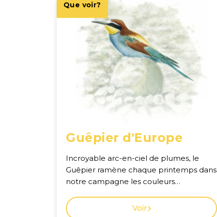
Que voir?
Guêpier d'Europe
Incroyable arc-en-ciel de plumes, le
Guêpier ramène chaque printemps dans
notre campagne les couleurs
ensoleillées des tropiques. Pour
l'apercevoir, tendez l'oreille durant vos
Voir
promenades : ce cri doux et roulé