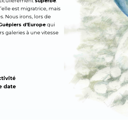
articulièrement
superbe
.
’elle est migratrice, mais
s. Nous irons, lors de
Guêpiers d’Europe
qui
rs galeries à une vitesse
tivité
e date