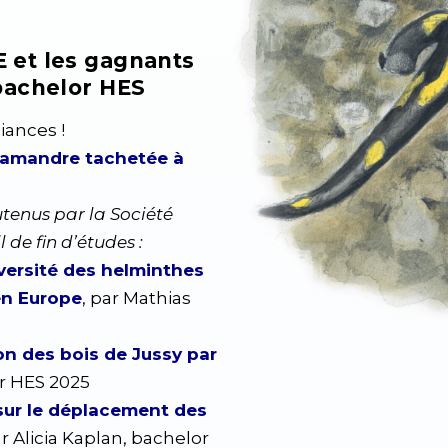
 et les gagnants
bachelor HES
iances !
alamandre tachetée à
utenus par la Société
de fin d’études :
iversité des helminthes
en Europe
,
par Mathias
on des bois de Jussy par
r HES 2025
 sur le déplacement des
ar
Alicia Kaplan, bachelor