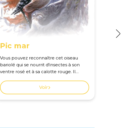
Pic mar
Pic n
Vous pouvez reconnaître cet oiseau
Le plus 
bariolé qui se nourrit d'insectes à son
oiseau ra
ventre rosé et à sa calotte rouge. Il
les gran
dépend fortement des grands arbres et
saison. Voir la carte des observations à
des forêts âgées. Voir la carte des
Genève.
Voir
observations à Genève.