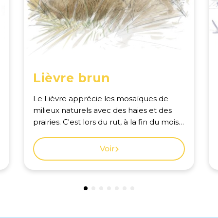
Lièvre brun
Le Lièvre apprécie les mosaïques de
milieux naturels avec des haies et des
prairies. C'est lors du rut, à la fin du mois
de mars, que l'on a le plus de chance de
surprendre cet animal timide. Voir la
Voir
carte des observations à Genève.