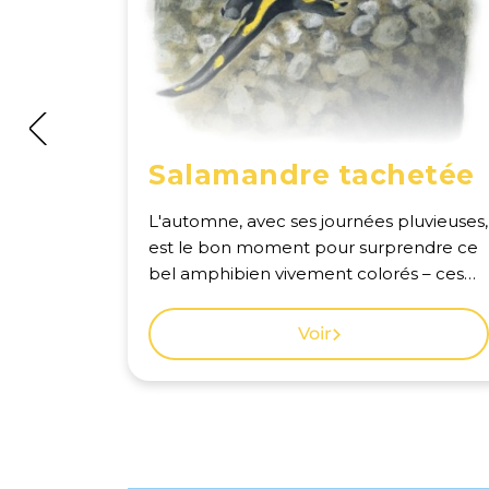
Salamandre tachetée
L'automne, avec ses journées pluvieuses,
est le bon moment pour surprendre ce
bel amphibien vivement colorés – ces
taches signalent une peau toxique – qui
vit dans les sous-bois. Voir la carte des
Voir
observations à Genève.