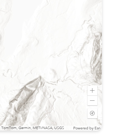
Zoom
in
Zoom
out
Start
tracking
my
sri, TomTom, Garmin, METI/NASA, USGS
Powered by
Esri
location