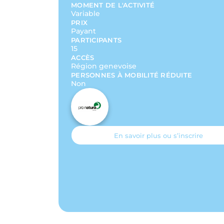
MOMENT DE L'ACTIVITÉ
Variable
PRIX
Payant
PARTICIPANTS
15
ACCÈS
Région genevoise
PERSONNES À MOBILITÉ RÉDUITE
Non
En savoir plus ou s’inscrire