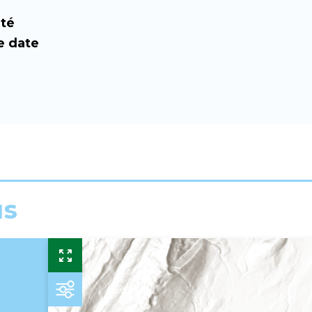
ité
e date
us