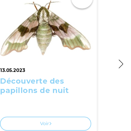
13.05.2023
14.05.2
Découverte des
Visi
papillons de nuit
Voir