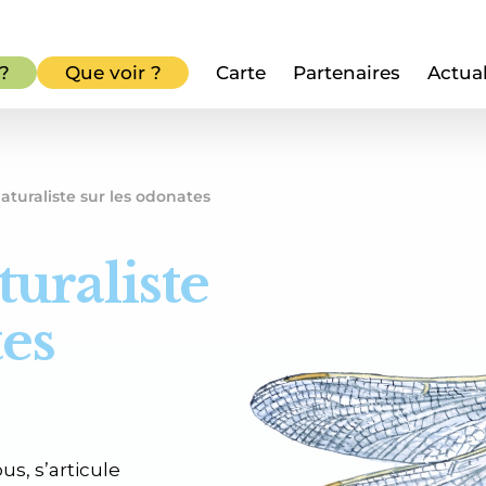
 ?
Que voir ?
Carte
Partenaires
Actual
turaliste sur les odonates
uraliste
tes
us, s’articule