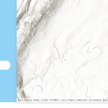
Esri, NASA, NGA, USGS | FOEN / Swiss Parks Network, swisstopo, E