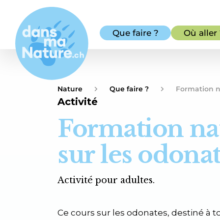
Que faire ?
Où aller
Nature
Que faire ?
Formation na
Activité
Formation nat
sur les odona
Activité pour adultes.
Ce cours sur les odonates, destiné à to