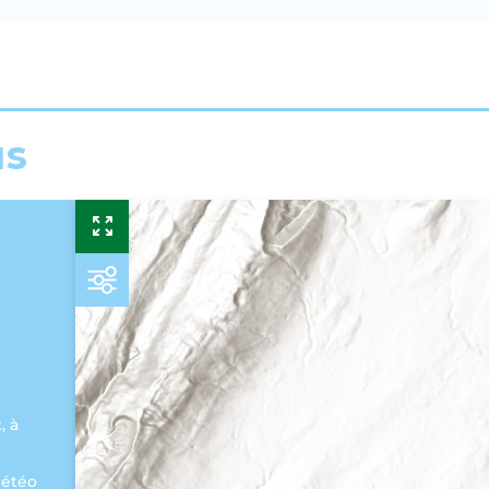
us
, à
météo