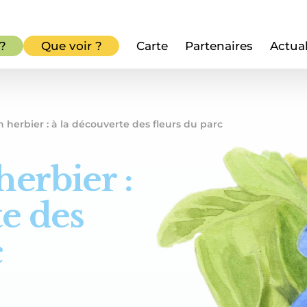
 ?
Que voir ?
Carte
Partenaires
Actual
 herbier : à la découverte des fleurs du parc
herbier :
te des
c