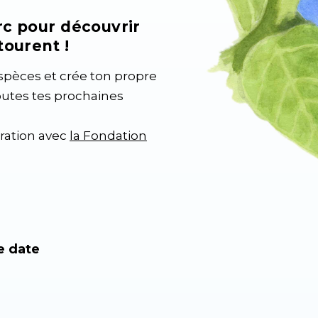
rc pour découvrir
tourent !
espèces et crée ton propre
outes tes prochaines
oration avec
la Fondation
e date