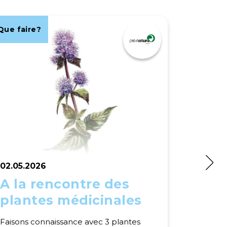
Que faire?
Que fair
02.05.2026
02.05.2
A la rencontre des
Qui c
plantes médicinales
la d
oise
Faisons connaissance avec 3 plantes
Pars à l'