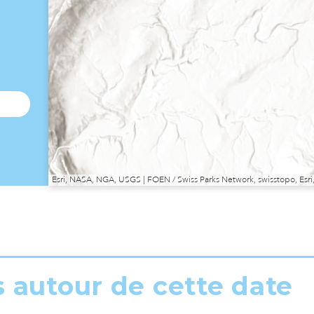
Esri, NASA, NGA, USGS | FOEN / Swiss Parks Network, swisstopo, E
s autour de cette date