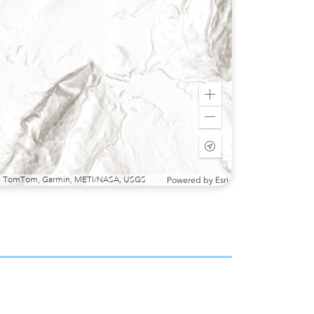
Zoom
in
Zoom
out
Start
tracking
my
sri, TomTom, Garmin, METI/NASA, USGS
Powered by
Esri
location