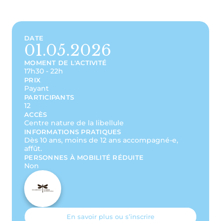
DATE
01.05.2026
MOMENT DE L'ACTIVITÉ
17h30 - 22h
PRIX
Payant
PARTICIPANTS
12
ACCÈS
Centre nature de la libellule
INFORMATIONS PRATIQUES
Dès 10 ans, moins de 12 ans accompagné-e,
affût.
PERSONNES À MOBILITÉ RÉDUITE
Non
En savoir plus ou s’inscrire