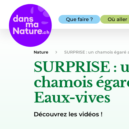
Que faire ?
Où aller
Nature
SURPRISE : un chamois égaré 
SURPRISE : 
chamois égar
Eaux-vives
Découvrez les vidéos !