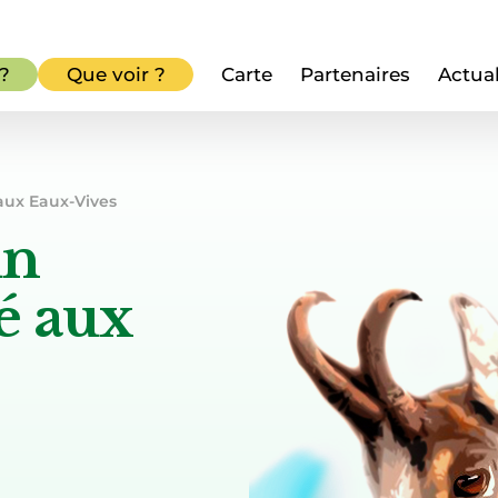
 ?
Que voir ?
Carte
Partenaires
Actual
aux Eaux-Vives
un
é aux