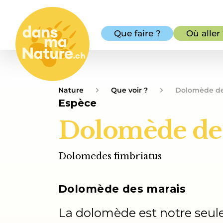
Que faire ?
Où aller
Nature
Que voir ?
Dolomède de
Espèce
Dolomède de
Dolomedes fimbriatus
Dolomède des marais
La dolomède est notre seul