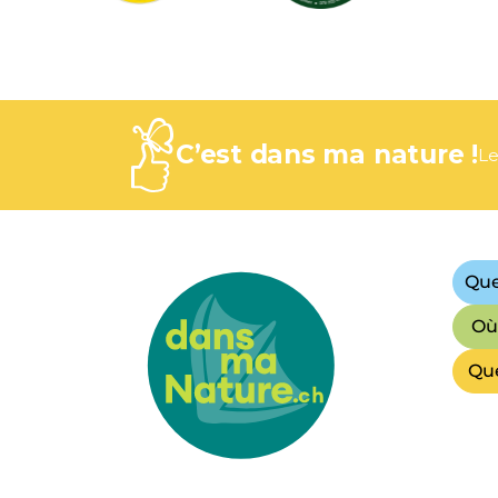
C’est dans ma nature !
Le
Que
Où 
Que