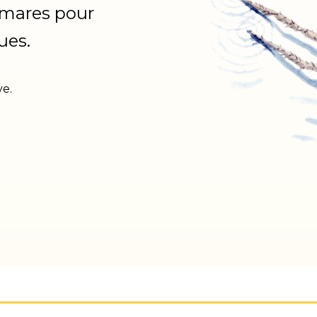
s mares pour
ues.
ve.