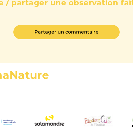
 / partager une observation fai
Partager un commentaire
maNature