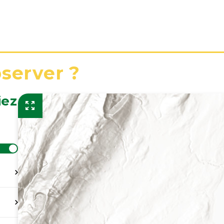
bserver ?
iez