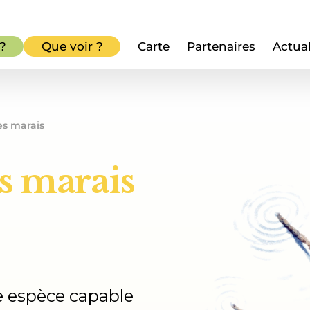
 ?
Que voir ?
Carte
Partenaires
Actual
s marais
s marais
e espèce capable