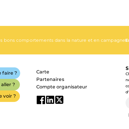
E
s bons comportements dans la nature et en campagne
S
Carte
 faire ?
C
Partenaires
n
aller ?
c
Compte organisateur
d
 voir ?