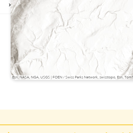
Esri, NASA, NGA, USGS | FOEN / Swiss Parks Network, swisstopo, Esri, T