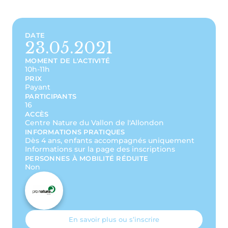
DATE
23.05.2021
MOMENT DE L'ACTIVITÉ
10h-11h
PRIX
Payant
PARTICIPANTS
16
ACCÈS
Centre Nature du Vallon de l'Allondon
INFORMATIONS PRATIQUES
Dès 4 ans, enfants accompagnés uniquement
Informations sur la page des inscriptions
PERSONNES À MOBILITÉ RÉDUITE
Non
En savoir plus ou s’inscrire