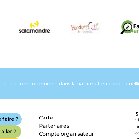
E
s bons comportements dans la nature et en campagne
S
Carte
 faire ?
C
Partenaires
n
aller ?
c
Compte organisateur