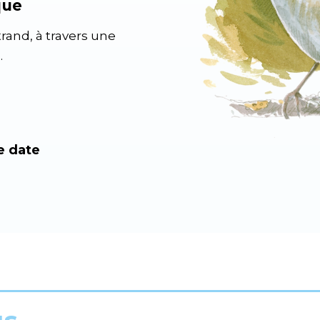
que
trand, à travers une
.
e date