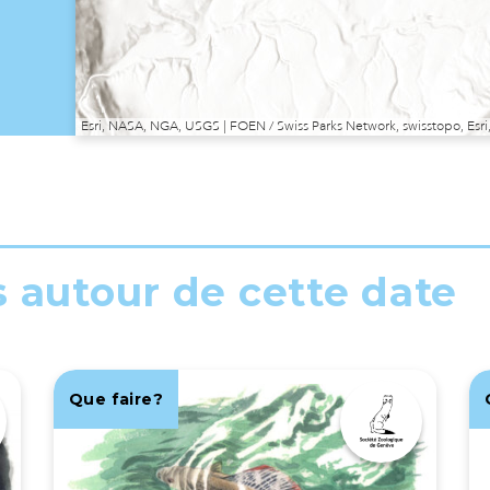
Esri, NASA, NGA, USGS | FOEN / Swiss Parks Network, swisstopo, E
s autour de cette date
Que faire?