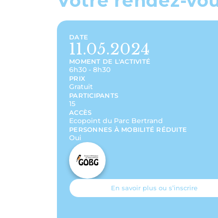
Votre rendez-vo
DATE
11.05.2024
MOMENT DE L'ACTIVITÉ
6h30 - 8h30
PRIX
Gratuit
PARTICIPANTS
15
ACCÈS
Ecopoint du Parc Bertrand
PERSONNES À MOBILITÉ RÉDUITE
Oui
En savoir plus ou s’inscrire