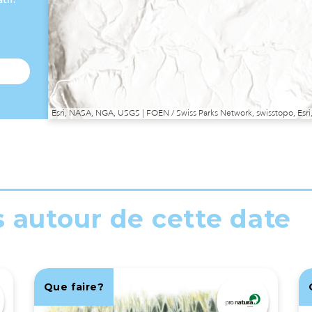
Esri, NASA, NGA, USGS | FOEN / Swiss Parks Network, swisstopo, E
s autour de cette date
Que faire?