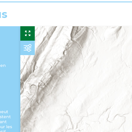
us
ien
 peut
estent
rant
ur les
tif.