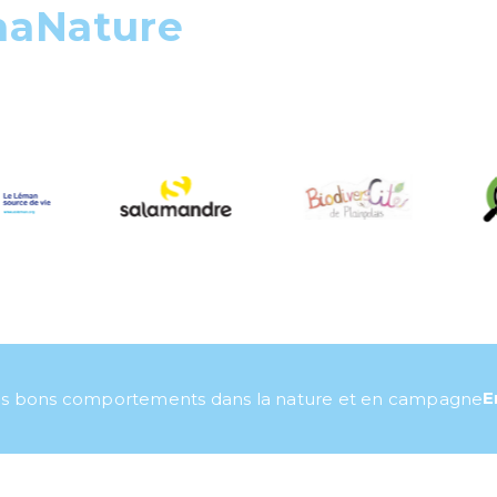
maNature
E
s bons comportements dans la nature et en campagne