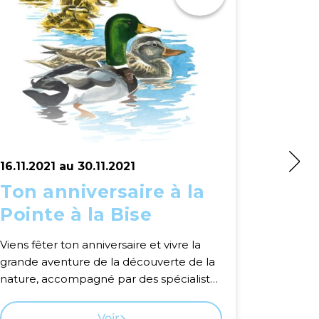
16.11.2021 au 30.11.2021
16.11.20
Ton anniversaire à la
A l'é
Pointe à la Bise
Une demi
découvrir
Viens fêter ton anniversaire et vivre la
grande aventure de la découverte de la
nature, accompagné par des spécialistes
passionnés!
Voir