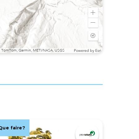
Zoom
in
Zoom
out
Start
tracking
my
sri, TomTom, Garmin, METI/NASA, USGS
Powered by
Esri
location
Que faire?
Que fair