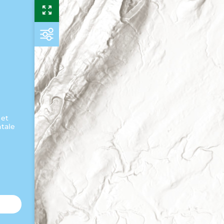
 et
ntale