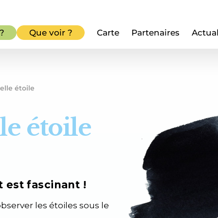
 ?
Que voir ?
Carte
Partenaires
Actual
elle étoile
le étoile
est fascinant !
bserver les étoiles sous le