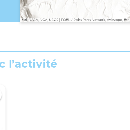
Esri, NASA, NGA, USGS | FOEN / Swiss Parks Network, swisstopo, E
 l’activité