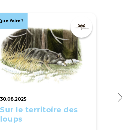
Que faire?
Que fair
30.08.2025
31.08.2
Sur le territoire des
Grill
loups
sous