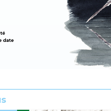
ité
e date
us