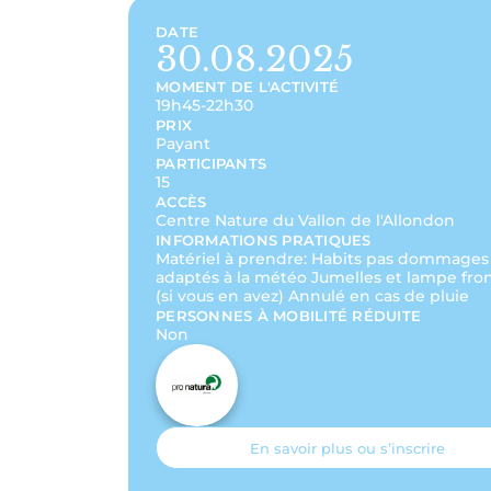
DATE
30.08.2025
MOMENT DE L'ACTIVITÉ
19h45-22h30
PRIX
Payant
PARTICIPANTS
15
ACCÈS
Centre Nature du Vallon de l'Allondon
INFORMATIONS PRATIQUES
Matériel à prendre: Habits pas dommages
adaptés à la météo Jumelles et lampe fro
(si vous en avez) Annulé en cas de pluie
PERSONNES À MOBILITÉ RÉDUITE
Non
En savoir plus ou s’inscrire