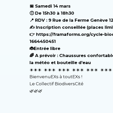
📅 Samedi 14 mars
🕕 De 15h30 à 18h30
📍 RDV : 9 Rue de la Ferme Genève 1
✍️ Inscription conseillée (places lim
👉 https://framaforms.org/cycle-biod
1664450451
🐞Entrée libre
🌈 A prévoir : Chaussures confortab
la météo et bouteille d’eau
☀️☀️☀️ ☀️☀️☀️ ☀️☀️☀️ ☀️☀️☀️ ☀️☀️☀️ ☀️☀️☀️
BienvenuEXs à toutEXs !
Le Collectif BiodiversCité
🌿🌿🌿