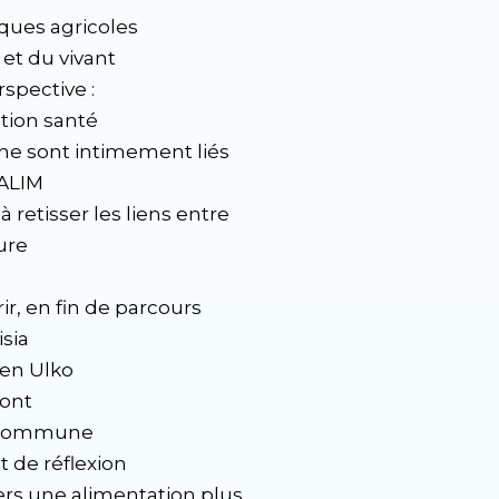
iques agricoles
et du vivant
spective :
tion santé
ine sont intimement liés
CALIM
retisser les liens entre
ture
r, en fin de parcours
isia
gen Ulko
ront
e commune
de réflexion
ers une alimentation plus