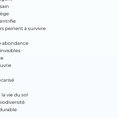
sain
lège
entrifie
s peinent à survivre
te abondance
nvisibles :
ée
uvrie
écarisé
la vie du sol
biodiversité
 durable