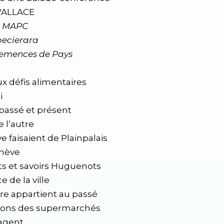
WALLACE
a MAPC
pecierara
emences de Pays
x défis alimentaires
i
r passé et présent
e l’autre
rve faisaient de Plainpalais
enève
ts et savoirs Huguenots
 de la ville
re appartient au passé
ayons des supermarchés
agent