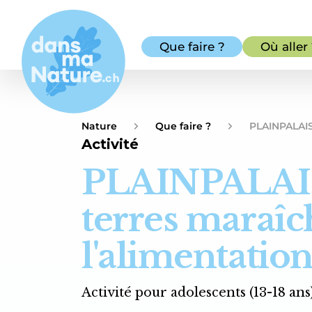
Que faire ?
Où aller
Nature
Que faire ?
PLAINPALAIS 
Activité
PLAINPALAIS
terres maraîc
l'alimentatio
Activité pour adolescents (13-18 ans)