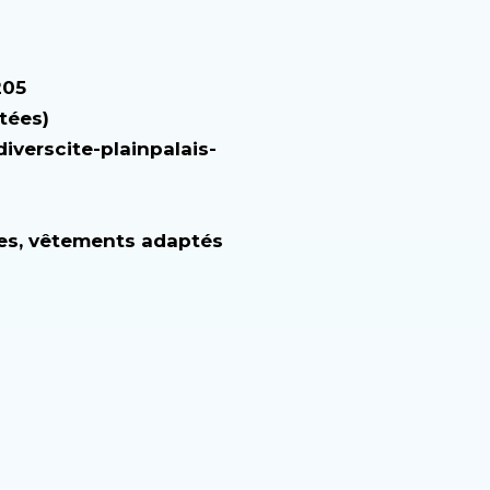
205
itées)
iverscite-plainpalais-
les, vêtements adaptés