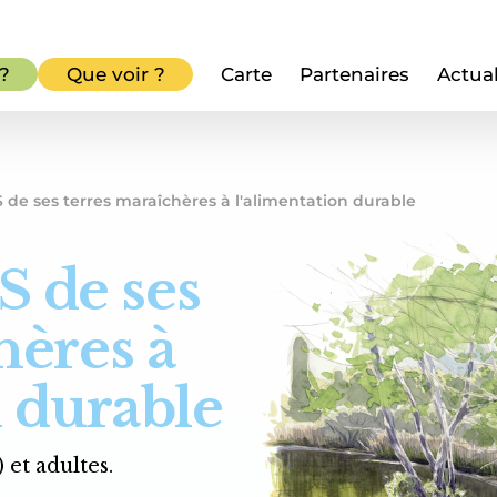
 ?
Que voir ?
Carte
Partenaires
Actual
de ses terres maraîchères à l'alimentation durable
 de ses
hères à
n durable
 et adultes.