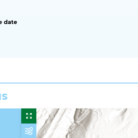
e date
us