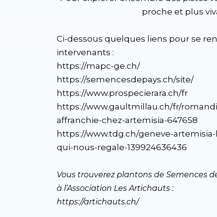
proche et plus vi
Ci-dessous quelques liens pour se rens
intervenants :
https://mapc-ge.ch/
https://semencesdepays.ch/site/
https://www.prospecierara.ch/fr
https://www.gaultmillau.ch/fr/roman
affranchie-chez-artemisia-647658
https://www.tdg.ch/geneve-artemisia-l
qui-nous-regale-139924636436
Vous trouverez plantons de Semences de
à l’Association Les Artichauts :
https://artichauts.ch/