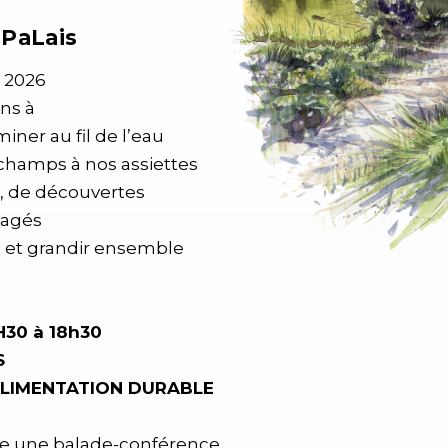
nPaLais
 2026
ns à
er au fil de l’eau
 champs à nos assiettes
s, de découvertes
rtagés
 et grandir ensemble
H30 à 18h30
S
ALIMENTATION DURABLE
ose une balade-conférence