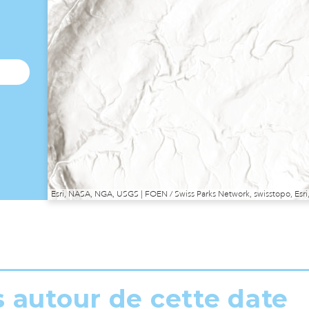
Esri, NASA, NGA, USGS | FOEN / Swiss Parks Network, swisstopo, E
s autour de cette date