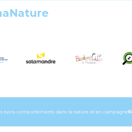
maNature
E
s bons comportements dans la nature et en campagne