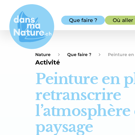
Que faire ?
Où aller
Nature
Que faire ?
Peinture en 
Activité
Peinture en pl
retranscrire
l’atmosphère
paysage