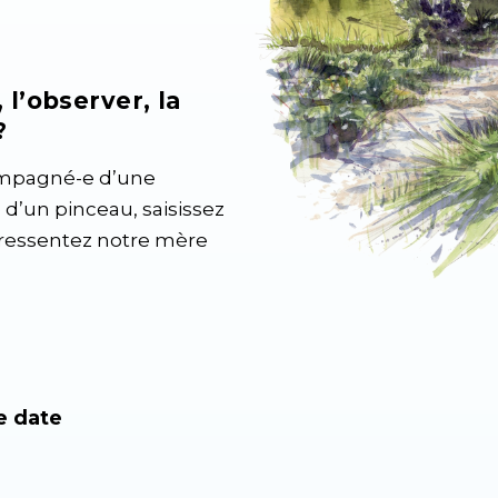
l’observer, la
?
ompagné-e d’une
e d’un pinceau, saisissez
ressentez notre mère
e date