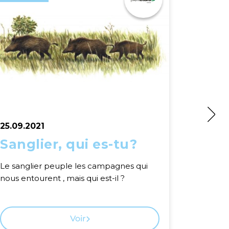
25.09.2021
25.09.2
Sanglier, qui es-tu?
Bram
Le sanglier peuple les campagnes qui
Quel est
nous entourent , mais qui est-il ?
résonne d
Voir