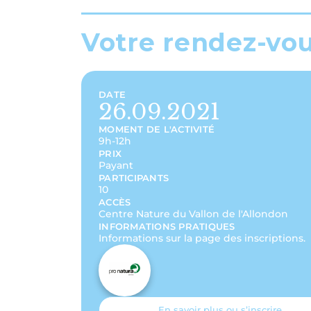
Votre rendez-vo
DATE
26.09.2021
MOMENT DE L'ACTIVITÉ
9h-12h
PRIX
Payant
PARTICIPANTS
10
ACCÈS
Centre Nature du Vallon de l'Allondon
INFORMATIONS PRATIQUES
Informations sur la page des inscriptions.
En savoir plus ou s’inscrire