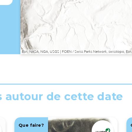
Esri, NASA, NGA, USGS | FOEN / Swiss Parks Network, swisstopo, E
s autour de cette date
Que faire?