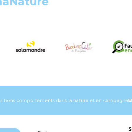
maNature
E
s bons comportements dans la nature et en campagne
S