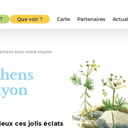
 ?
Que voir ?
Carte
Partenaires
Actual
lichens sous notre crayon
chens
ayon
ux ces jolis éclats