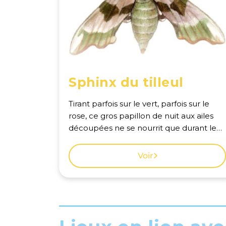
Sphinx du tilleul
Tirant parfois sur le vert, parfois sur le
rose, ce gros papillon de nuit aux ailes
découpées ne se nourrit que durant le
stade de chenille. Voir la carte des
observations à Genève.
Voir