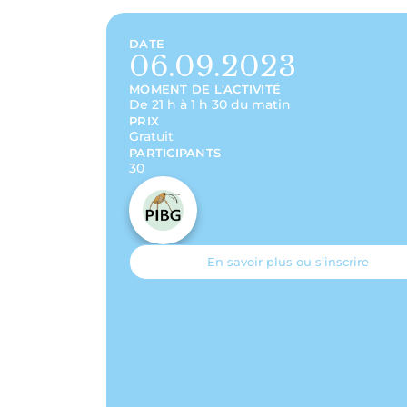
DATE
06.09.2023
MOMENT DE L'ACTIVITÉ
De 21 h à 1 h 30 du matin
PRIX
Gratuit
PARTICIPANTS
30
En savoir plus ou s’inscrire