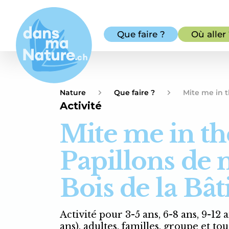
Que faire ?
Où aller
Nature
Que faire ?
Mite me in t
Activité
Mite me in th
Papillons de 
Bois de la Bât
Activité pour 3-5 ans, 6-8 ans, 9-12 
ans), adultes, familles, groupe et tou