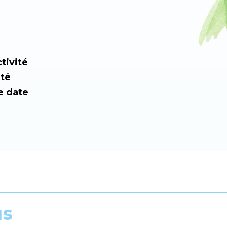
tivité
ité
e date
us