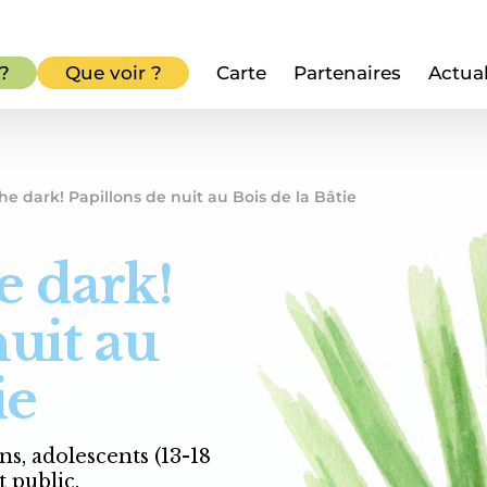
 ?
Que voir ?
Carte
Partenaires
Actual
he dark! Papillons de nuit au Bois de la Bâtie
e dark!
nuit au
ie
ans, adolescents (13-18
t public.