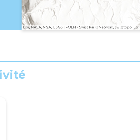
Esri, NASA, NGA, USGS | FOEN / Swiss Parks Network, swisstopo, E
ivité