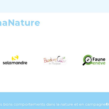
maNature
E
s bons comportements dans la nature et en campagne