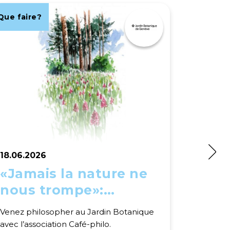
Que faire?
Que fair
18.06.2026
19.06.2
«Jamais la nature ne
Luci
nous trompe»:
dans
philosopher au Jardin
Venez philosopher au Jardin Botanique
Une féér
Botanique
avec l’association Café-philo.