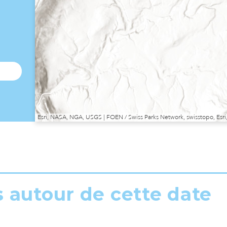
Esri, NASA, NGA, USGS | FOEN / Swiss Parks Network, swisstopo, E
s autour de cette date