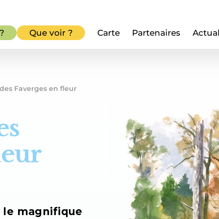
 ?
Que voir ?
Carte
Partenaires
Actual
 des Faverges en fleur
es
leur
 le magnifique