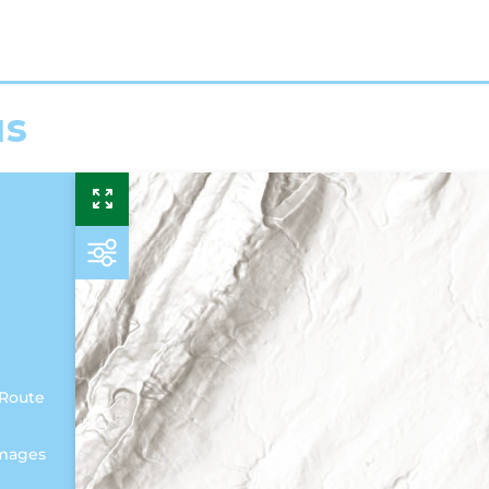
us
 Route
mmages