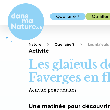
Que faire ?
Où aller
Nature
Que faire ?
Les glaïeuls
Activité
Les glaïeuls d
Faverges en f
Activité pour adultes.
Une matinée pour découvrir