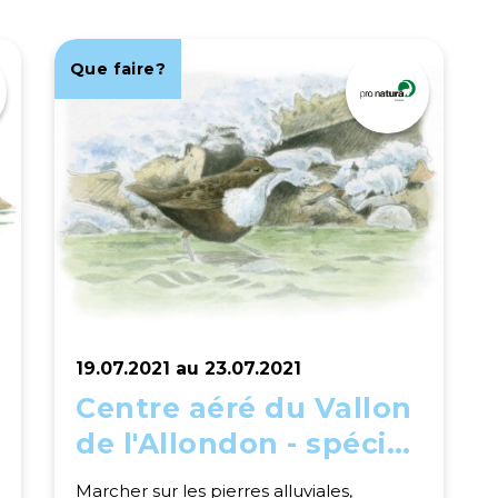
Que faire?
19.07.2021 au 23.07.2021
Centre aéré du Vallon
de l'Allondon - spécial
départ Cornavin
Marcher sur les pierres alluviales,