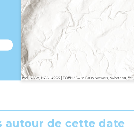
Esri, NASA, NGA, USGS | FOEN / Swiss Parks Network, swisstopo, E
s autour de cette date