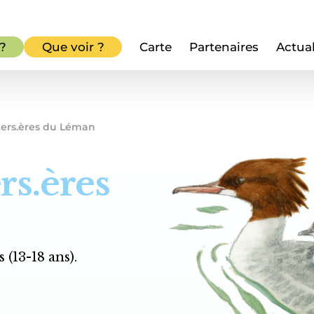
 ?
Que voir ?
Carte
Partenaires
Actual
iers.ères du Léman
rs.ères
 (13-18 ans).