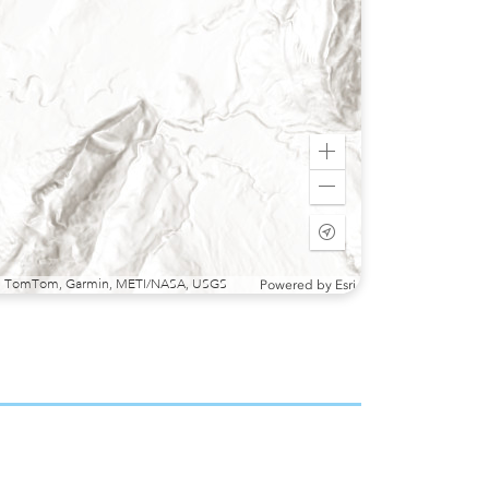
Zoom
in
Zoom
out
Start
tracking
my
sri, TomTom, Garmin, METI/NASA, USGS
Powered by
Esri
location