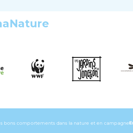
maNature
E
s bons comportements dans la nature et en campagne