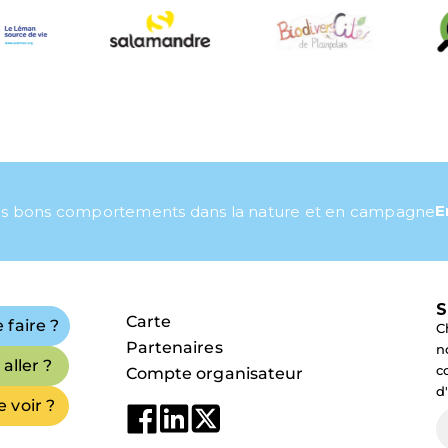
E
s bons comportements dans la nature et en campagne
S
Carte
 faire ?
C
Partenaires
n
aller ?
c
Compte organisateur
d
 voir ?