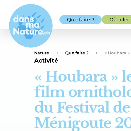
Que faire ?
Où aller
Nature
Que faire ?
« Houbara » 
Activité
« Houbara » l
film ornithol
du Festival de
Ménigoute 2