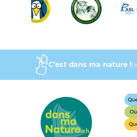
C’est dans ma nature !
Le
Que
Où 
Que