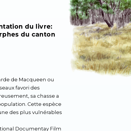
tation du livre:
yrphes du canton
utarde de Macqueen ou
iseaux favori des
reusement, sa chasse a
population. Cette espèce
ne des plus vulnérables
national Documentay Film