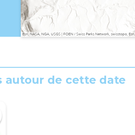
Esri, NASA, NGA, USGS | FOEN / Swiss Parks Network, swisstopo, E
s autour de cette date