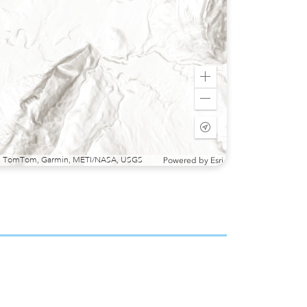
Zoom
in
Zoom
out
Start
tracking
my
sri, TomTom, Garmin, METI/NASA, USGS
Powered by
Esri
location