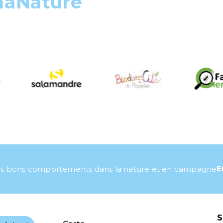
maNature
E
s bons comportements dans la nature et en campagne
S