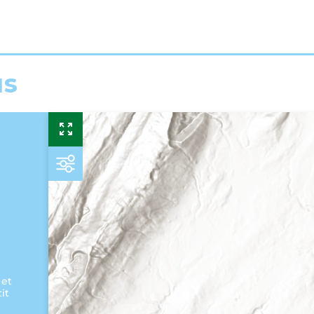
us
 et
it