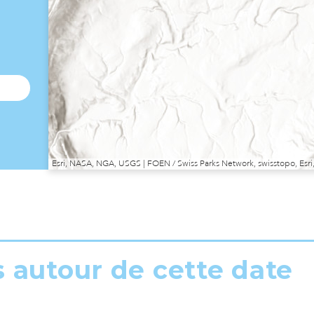
Esri, NASA, NGA, USGS | FOEN / Swiss Parks Network, swisstopo, E
s autour de cette date