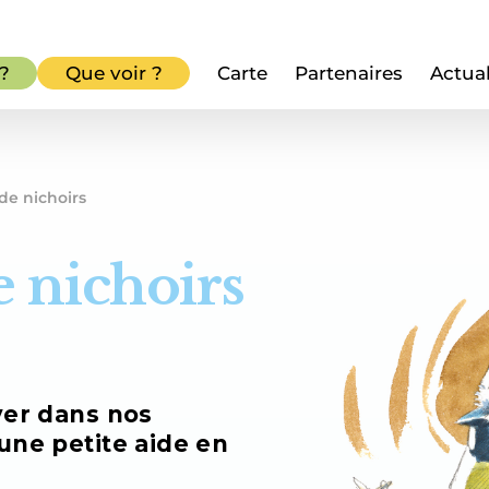
 ?
Que voir ?
Carte
Partenaires
Actual
de nichoirs
e nichoirs
ver dans nos
une petite aide en