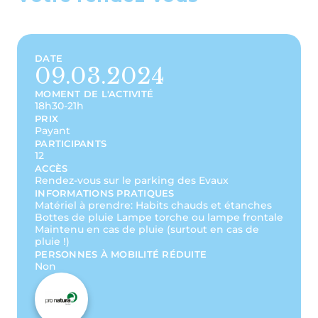
DATE
09.03.2024
MOMENT DE L'ACTIVITÉ
18h30-21h
PRIX
Payant
PARTICIPANTS
12
ACCÈS
Rendez-vous sur le parking des Evaux
INFORMATIONS PRATIQUES
Matériel à prendre: Habits chauds et étanches
Bottes de pluie Lampe torche ou lampe frontale
Maintenu en cas de pluie (surtout en cas de
pluie !)
PERSONNES À MOBILITÉ RÉDUITE
Non