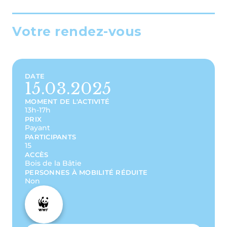
Votre rendez-vous
DATE
15.03.2025
MOMENT DE L'ACTIVITÉ
13h-17h
PRIX
Payant
PARTICIPANTS
15
ACCÈS
Bois de la Bâtie
PERSONNES À MOBILITÉ RÉDUITE
Non