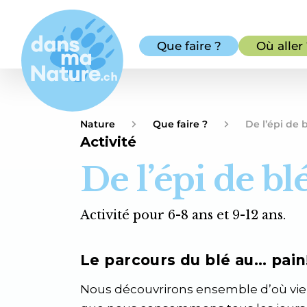
Que faire ?
Où aller
Nature
Que faire ?
De l’épi de b
Activité
De l’épi de bl
Activité pour 6-8 ans et 9-12 ans.
Le parcours du blé au… pain
Nous découvrirons ensemble d’où vienn