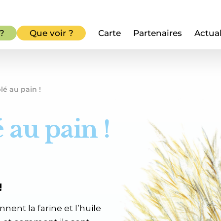
 ?
Que voir ?
Carte
Partenaires
Actual
lé au pain !
é au pain !
!
ent la farine et l’huile