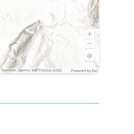
Zoom
in
Zoom
out
Start
tracking
my
sri, TomTom, Garmin, METI/NASA, USGS
Powered by
Esri
location