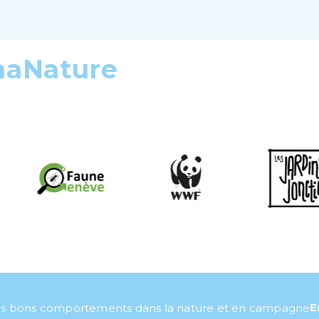
maNature
E
s bons comportements dans la nature et en campagne