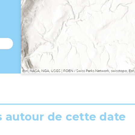
Esri, NASA, NGA, USGS | FOEN / Swiss Parks Network, swisstopo, E
s autour de cette date