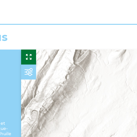
us
 et
que-
’huile