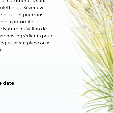
 et comment ils sont
oulettes de Sézenove.
ue-nique et pourrons
nts à proximité.
e Nature du Vallon de
iser nos ingrédients pour
déguster sur place ou à
r.
e date