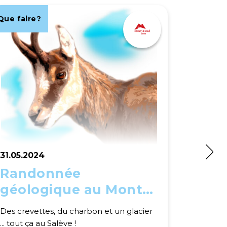
Que faire?
Que fair
31.05.2024
01.06.2
Randonnée
Sous
géologique au Mont
Que se ca
Salève
découvri
Des crevettes, du charbon et un glacier
bêtes qu
... tout ça au Salève !