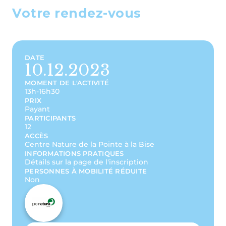
Votre rendez-vous
DATE
10.12.2023
MOMENT DE L'ACTIVITÉ
13h-16h30
PRIX
Payant
PARTICIPANTS
12
ACCÈS
Centre Nature de la Pointe à la Bise
INFORMATIONS PRATIQUES
Détails sur la page de l'inscription
PERSONNES À MOBILITÉ RÉDUITE
Non