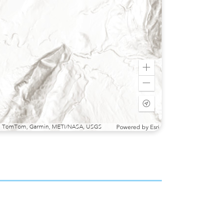
Zoom
in
Zoom
out
Start
tracking
my
sri, TomTom, Garmin, METI/NASA, USGS
Powered by
Esri
location