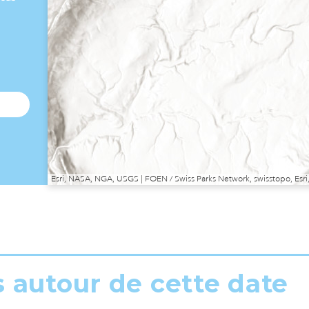
Esri, NASA, NGA, USGS | FOEN / Swiss Parks Network, swisstopo, E
s autour de cette date