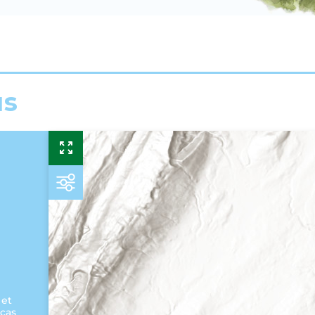
us
 et
 cas