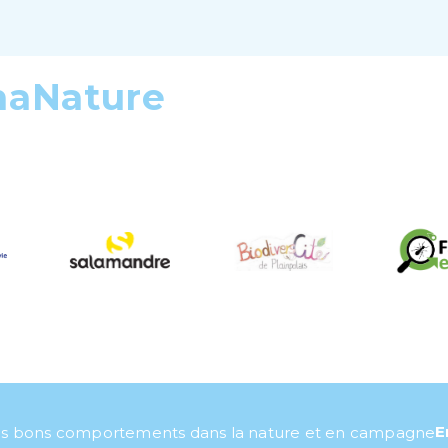
maNature
E
s bons comportements dans la nature et en campagne