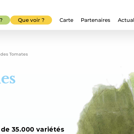
 ?
Que voir ?
Carte
Partenaires
Actual
é des Tomates
des
 de 35.000 variétés