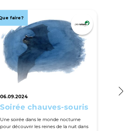
Que faire?
Que fair
06.09.2024
10.09.2
Soirée chauves-souris
De l’
sour
Une soirée dans le monde nocturne
fant
pour découvrir les reines de la nuit dans
Conféren