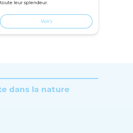
toute leur splendeur.
forê
National
Voir
te dans la nature