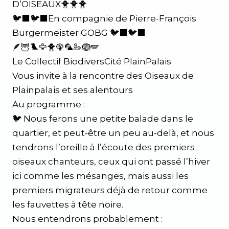
D’OISEAUX🐥🐥🐥
🐦‍⬛🐦‍⬛En compagnie de Pierre-François
Burgermeister GOBG 🐦‍⬛🐦‍⬛
🪶🦉🐦‍🦅🐥🦚🦜🦢🪺🪽
Le Collectif BiodiversCité PlainPalais
Vous invite à la rencontre des Oiseaux de
Plainpalais et ses alentours
Au programme :
🐦‍ Nous ferons une petite balade dans le
quartier, et peut-être un peu au-delà, et nous
tendrons l’oreille à l’écoute des premiers
oiseaux chanteurs, ceux qui ont passé l’hiver
ici comme les mésanges, mais aussi les
premiers migrateurs déjà de retour comme
les fauvettes à tête noire.
Nous entendrons probablement :