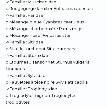
->Famille : Muscicapidae
o Rougegorge familier Erithacus rubecula
->Famille : Paridae
o Mésange bleue Cyanistes caeruleus
o Mésange charbonnière Parus major
o Mésange noire Periparus ater
->Famille : Sitiiidae
o Sittelle torchepot Sitta europaea
->Famille : Sturnidae
o Étourneau sansonnet Sturnus vulgaris
Linnaeus
->Famille : Sylviidae
o Fauvettes à tête noire Sylvia atricapilla
->Famille : Troglodytidae
o Troglodyte mignon Troglodytes
troglodytes