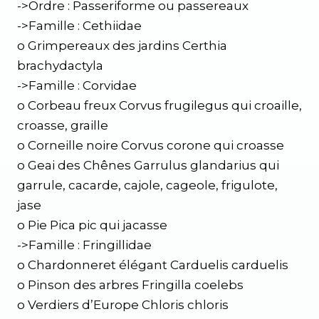
->Ordre : Passeriforme ou passereaux
->Famille : Cethiidae
o Grimpereaux des jardins Certhia
brachydactyla
->Famille : Corvidae
o Corbeau freux Corvus frugilegus qui croaille,
croasse, graille
o Corneille noire Corvus corone qui croasse
o Geai des Chênes Garrulus glandarius qui
garrule, cacarde, cajole, cageole, frigulote,
jase
o Pie Pica pic qui jacasse
->Famille : Fringillidae
o Chardonneret élégant Carduelis carduelis
o Pinson des arbres Fringilla coelebs
o Verdiers d’Europe Chloris chloris