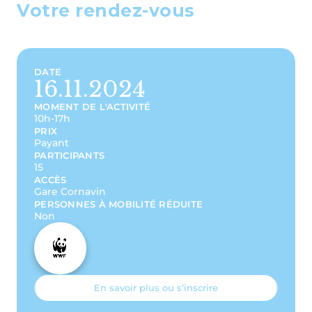
Votre rendez-vous
DATE
16.11.2024
MOMENT DE L'ACTIVITÉ
10h-17h
PRIX
Payant
PARTICIPANTS
15
ACCÈS
Gare Cornavin
PERSONNES À MOBILITÉ RÉDUITE
Non
En savoir plus ou s’inscrire