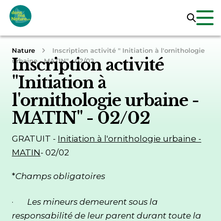
Nature
Inscription activité " Initiation à l'ornithologie
Inscription activité
urbaine - MATIN" - 02/02
"
Initiation à
l'ornithologie urbaine -
MATIN
" - 02/02
GRATUIT -
Initiation à l'ornithologie urbaine -
MATIN
- 02/02
*
Champs obligatoires
·
Les mineurs demeurent sous la
responsabilité de leur parent durant toute la