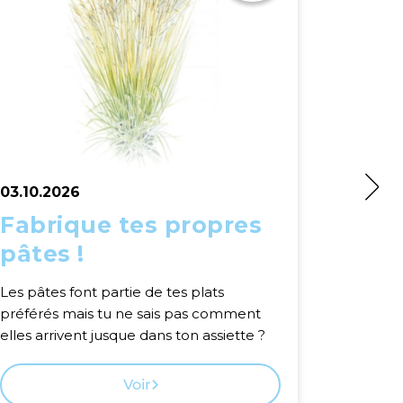
03.10.2026
03.10.2
Fabrique tes propres
Visit
pâtes !
déba
Les pâtes font partie de tes plats
Léman êt
préférés mais tu ne sais pas comment
elles arrivent jusque dans ton assiette ?
Voir