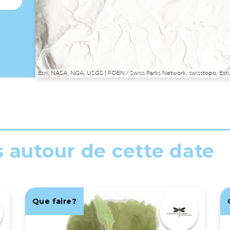
Esri, NASA, NGA, USGS | FOEN / Swiss Parks Network, swisstopo, E
s autour de cette date
Que faire?