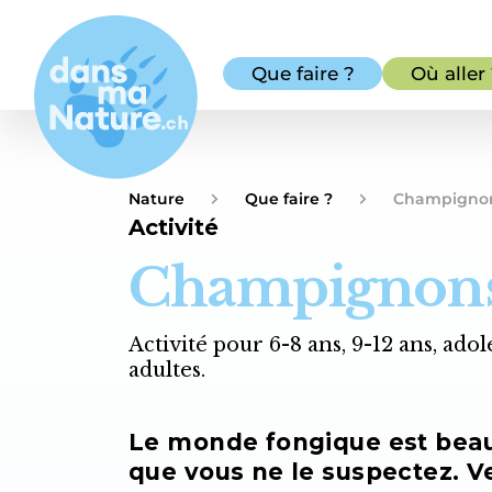
Que faire ?
Où aller
Nature
Que faire ?
Champigno
Activité
Champignon
Activité pour 6-8 ans, 9-12 ans, adol
adultes.
Le monde fongique est bea
que vous ne le suspectez. V