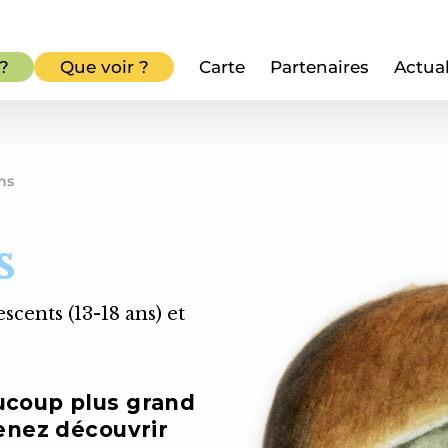
 ?
Que voir ?
Carte
Partenaires
Actual
ns
s
escents (13-18 ans) et
ucoup plus grand
enez découvrir