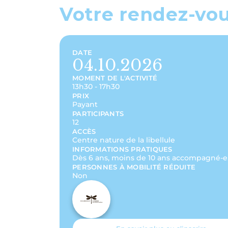
Votre rendez-vo
DATE
04.10.2026
MOMENT DE L'ACTIVITÉ
13h30 - 17h30
PRIX
Payant
PARTICIPANTS
12
ACCÈS
Centre nature de la libellule
INFORMATIONS PRATIQUES
Dès 6 ans, moins de 10 ans accompagné-e
PERSONNES À MOBILITÉ RÉDUITE
Non